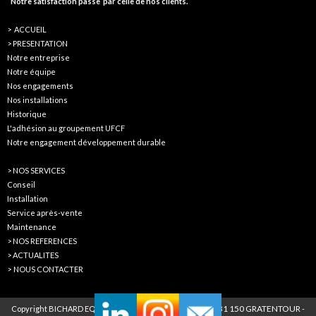
Notre satisfaction passe
par celle de nos clients.
> ACCUEIL
> PRESENTATION
Notre entreprise
Notre équipe
Nos engagements
Nos installations
Historique
L'adhésion au groupement UFCF
Notre engagement développement durable
> NOS SERVICES
Conseil
Installation
Service après-vente
Maintenance
>
NOS REFERENCES
>
ACTUALITES
>
NOUS CONTACTER
de la Gravette 3
1 150 GRATENTOUR
Copyright BICHARD EQUIPEMENT - 24 rue
-